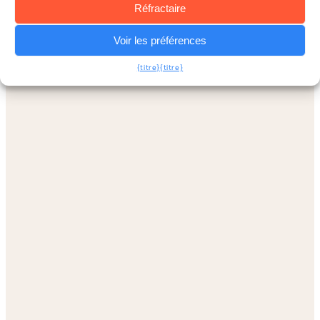
Réfractaire
Voir les préférences
{titre}
{titre}