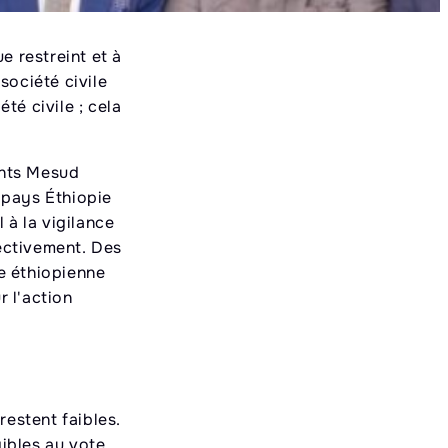
e restreint et à
société civile
té civile ; cela
pants Mesud
 pays Éthiopie
 à la vigilance
lectivement. Des
le éthiopienne
r l'action
restent faibles.
gibles au vote,