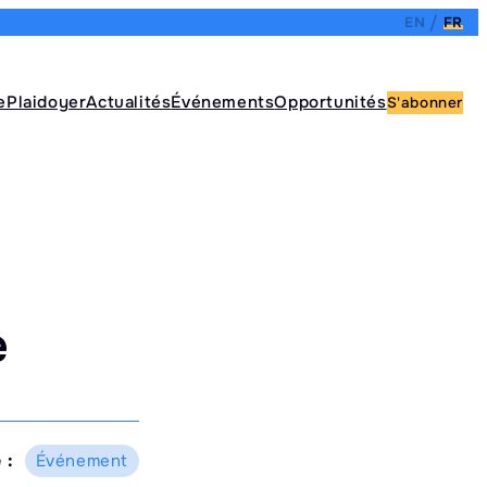
EN
FR
e
Plaidoyer
Actualités
Événements
Opportunités
S'abonner
e
 :
Événement