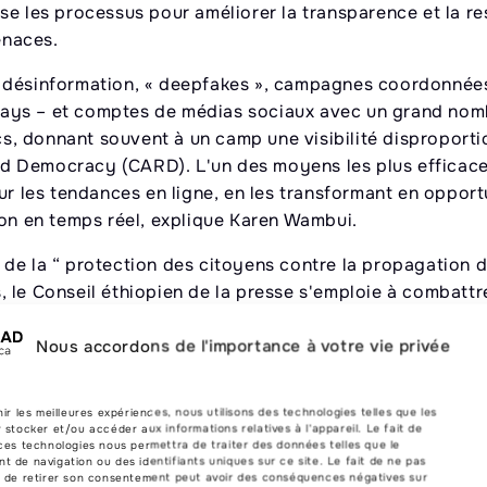
se les processus pour améliorer la transparence et la re
enaces.
, désinformation, « deepfakes », campagnes coordonnée
pays – et comptes de médias sociaux avec un grand nom
ics, donnant souvent à un camp une visibilité disproporti
d Democracy (CARD). L'un des moyens les plus efficace
ur les tendances en ligne, en les transformant en opport
ion en temps réel, explique Karen Wambui.
 de la “ protection des citoyens contre la propagation
le Conseil éthiopien de la presse s'emploie à combattre 
e d'Ethiopia Telecom rend le pays très vulnérable aux
Nous accordons de l'importance à votre vie privée
nir les meilleures expériences, nous utilisons des technologies telles que les
 stocker et/ou accéder aux informations relatives à l'appareil. Le fait de
ces technologies nous permettra de traiter des données telles que le
eules, mais elles peuvent exposer et raviver des tension
 de navigation ou des identifiants uniques sur ce site. Le fait de ne pas
ois à la violence, a noté Perry Aritu du Women Democr
u de retirer son consentement peut avoir des conséquences négatives sur