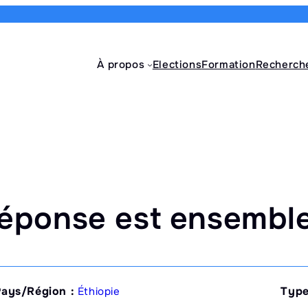
À propos
Elections
Formation
Recherch
 réponse est ensembl
Pays/Région :
Type
Éthiopie