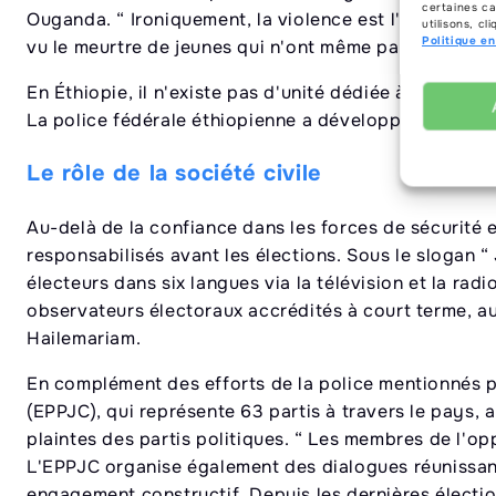
certaines ca
Ouganda. “ Ironiquement, la violence est l'un des ra
utilisons, c
Politique e
vu le meurtre de jeunes qui n'ont même pas l'âge de vo
En Éthiopie, il n'existe pas d'unité dédiée à la sécuri
La police fédérale éthiopienne a développé.
Le rôle de la société civile
Au-delà de la confiance dans les forces de sécurité e
responsabilisés avant les élections. Sous le slogan “
électeurs dans six langues via la télévision et la ra
observateurs électoraux accrédités à court terme, a
Hailemariam.
En complément des efforts de la police mentionnés p
(EPPJC), qui représente 63 partis à travers le pays, a
plaintes des partis politiques. “ Les membres de l'op
L'EPPJC organise également des dialogues réunissant
engagement constructif. Depuis les dernières électi