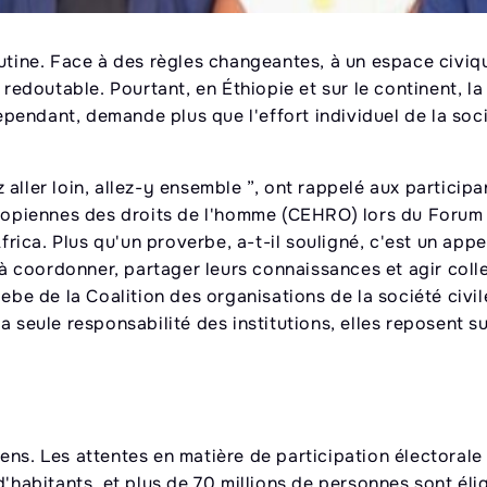
utine. Face à des règles changeantes, à un espace civiqu
 redoutable. Pourtant, en Éthiopie et sur le continent, la 
ependant, demande plus que l'effort individuel de la socié
ez aller loin, allez-y ensemble ”, ont rappelé aux partici
opiennes des droits de l'homme (CEHRO) lors du Forum
ca. Plus qu'un proverbe, a-t-il souligné, c'est un appel
s à coordonner, partager leurs connaissances et agir col
bebe de la Coalition des organisations de la société civi
 seule responsabilité des institutions, elles reposent su
oyens. Les attentes en matière de participation électorale 
d'habitants, et plus de 70 millions de personnes sont éli