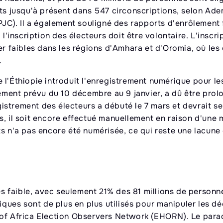
its jusqu'à présent dans 547 circonscriptions, selon Ad
PJC). Il a également souligné des rapports d'enrôlement 
l'inscription des électeurs doit être volontaire. L'inscrip
er faibles dans les régions d'Amhara et d'Oromia, où les 
.
 l'Éthiopie introduit l'enregistrement numérique pour le
alement prévu du 10 décembre au 9 janvier, a dû être pro
strement des électeurs a débuté le 7 mars et devrait s
s, il soit encore effectué manuellement en raison d'une
s n'a pas encore été numérisée, ce qui reste une lacune 
rès faible, avec seulement 21% des 81 millions de person
riques sont de plus en plus utilisés pour manipuler les d
 of Africa Election Observers Network (EHORN). Le para