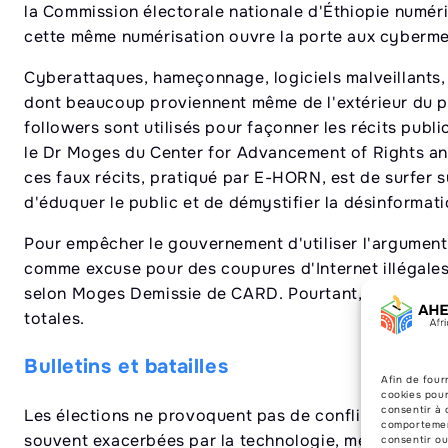
la Commission électorale nationale d'Éthiopie numéri
cette même numérisation ouvre la porte aux cyberm
Cyberattaques, hameçonnage, logiciels malveillants
dont beaucoup proviennent même de l'extérieur du 
followers sont utilisés pour façonner les récits publ
le Dr Moges du Center for Advancement of Rights an
ces faux récits, pratiqué par E-HORN, est de surfer s
d'éduquer le public et de démystifier la désinformat
Pour empêcher le gouvernement d'utiliser l'argument
comme excuse pour des coupures d'Internet illégales, 
selon Moges Demissie de CARD. Pourtant, le monopol
totales.
Bulletins et batailles
Afin de four
cookies pour
consentir à 
Les élections ne provoquent pas de conflits à elles s
comportement
souvent exacerbées par la technologie, menant parf
consentir o