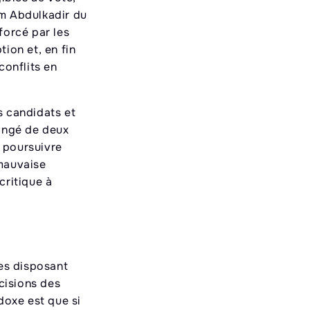
em Abdulkadir du
forcé par les
tion et, en fin
conflits en
s candidats et
longé de deux
e poursuivre
 mauvaise
critique à
nes disposant
écisions des
doxe est que si