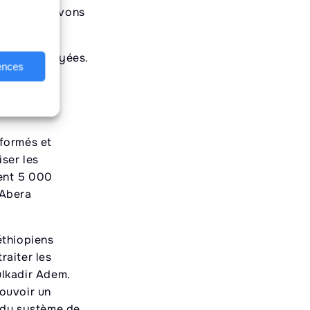
anda, nous avons
i sont déployées.
rences
nformés et
iser les
ment 5 000
 Abera
éthiopiens
raiter les
ulkadir Adem.
ouvoir un
s du système de