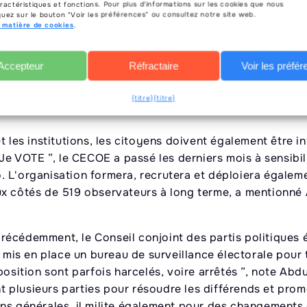
ractéristiques et fonctions. Pour plus d'informations sur les cookies que nous
res aspects des élections qui ne discrimine pas. En Oug
liquez sur le bouton "Voir les préférences" ou consultez notre site web.
n matière de cookies
.
ter ”, a-t-elle rappelé.
té électorale ; ce sont les forces de police régulières qu
Accepteur
Réfractaire
Voir les préfé
{titre}
{titre}
t les institutions, les citoyens doivent également être i
 Je VOTE ”, le CECOE a passé les derniers mois à sensibil
dio. L'organisation formera, recrutera et déploiera égale
ux côtés de 519 observateurs à long terme, a mentionné
récédemment, le Conseil conjoint des partis politiques 
 mis en place un bureau de surveillance électorale pour t
position sont parfois harcelés, voire arrêtés ”, note Abd
 plusieurs parties pour résoudre les différends et prom
ons générales, il milite également pour des changement