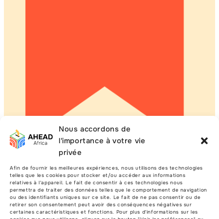
Nous accordons de
l'importance à votre vie
privée
Andrew Songa et Makda Tessema
Afin de fournir les meilleures expériences, nous utilisons des technologies
Renforcer la gouvernance démocratique
telles que les cookies pour stocker et/ou accéder aux informations
relatives à l'appareil. Le fait de consentir à ces technologies nous
en Afrique grâce aux rapports de
permettra de traiter des données telles que le comportement de navigation
l'ACDEG
ou des identifiants uniques sur ce site. Le fait de ne pas consentir ou de
retirer son consentement peut avoir des conséquences négatives sur
certaines caractéristiques et fonctions. Pour plus d'informations sur les