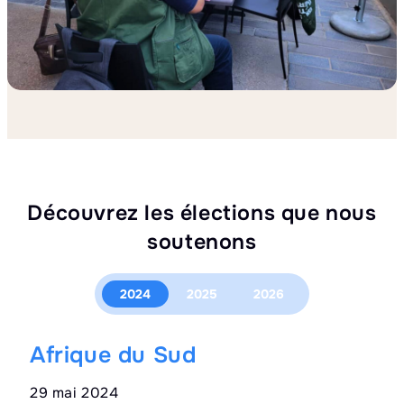
Découvrez les élections que nous
soutenons
2024
2025
2026
Afrique du Sud
M
29 mai 2024
09