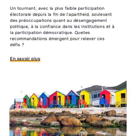
Un tournant, avec la plus faible participation
Les
électorale depuis la fin de l'apartheid, soulevant
de 
des préoccupations quant au désengagement
rép
politique, à la confiance dans les institutions et à
fig
la participation démocratique. Quelles
rap
recommandations émergent pour relever ces
éle
défis ?
con
Qu'
En savoir plus
En 