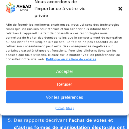
Nous accordons de
l'importance à votre vie
Principales conclusions
privée
Afin de fournir les meilleures expériences, nous utilisons des technologies
telles que les cookies pour stocker et/ou accéder aux informations
31% des bureaux de vote ont connu des
relatives à l'appareil. Le fait de consentir à ces technologies nous
permettra de traiter des données telles que le comportement de navigation
retards
en raison de l'arrivée tardive du
ou des identifiants uniques sur ce site. Le fait de ne pas consentir ou de
retirer son consentement peut avoir des conséquences négatives sur
personnel ou de l'absence de matériel.
certaines caractéristiques et fonctions. Pour plus d'informations sur les
<Les présidents de bureau ont dominé 86% des
cookies que nous utilisons, cliquez sur le bouton "Voir les préférences" ou
consultez notre site web.
Politique en matière de cookies
.
bureaux de vote, avec seulement 14% dirigés par
des femmes.
Accepter
6% pour cent des bureaux de vote n'étaient
pas accessibles
aux personnes en situation de
Refuser
handicap.
Voir les préférences
L’éducation limitée des électeurs
a été
observée dans certaines régions, en particulier
{titre}
{titre}
dans les mois précédant l'élection.
Des rapports décrivant
l'achat de votes et
d'autres formes de manipulation électorale
ont